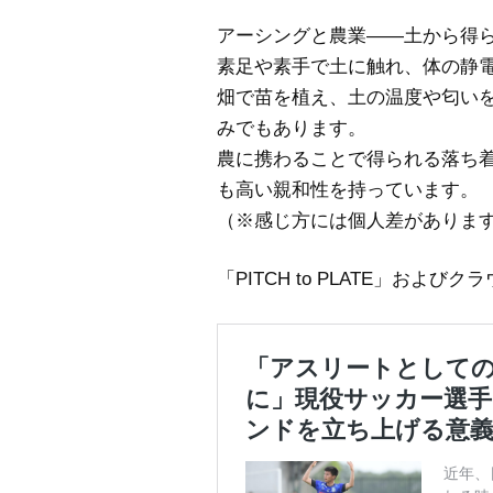
アーシングと農業——土から得ら
素足や素手で土に触れ、体の静
畑で苗を植え、土の温度や匂い
みでもあります。
農に携わることで得られる落ち
も高い親和性を持っています。
（※感じ方には個人差がありま
「PITCH to PLATE」お