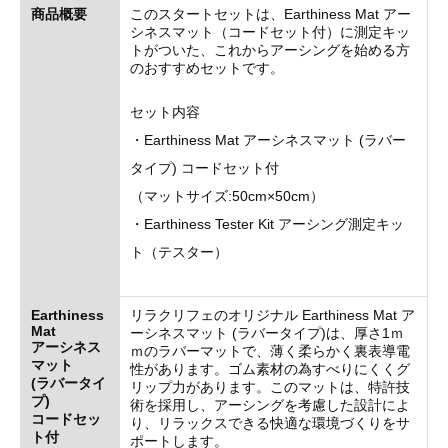
商品概要
このスタートセットは、Earthiness Mat アー
シネスマット（コードセット付）に測定キッ
トがついた、これからアーシングを始める方
のおすすめセットです。
セット内容
・Earthiness Mat アーシネスマット (ラバー
タイプ) コードセット付
（マットサイズ:50cm×50cm）
・Earthiness Tester Kit アーシング測定キッ
ト（テスター）
Earthiness
リラクリフェのオリジナル Earthiness Mat ア
Mat
ーシネスマット (ラバータイプ)は、厚さ1ｍ
アーシネス
ｍのラバーマットで、薄く柔らかく裏表導電
マット
性があります。ゴム素材の為すべりにくくグ
(ラバータイ
リップ力があります。このマットは、特許技
プ)
術を採用し、アーシングを考慮した設計によ
コードセッ
り、リラックスできる快適な環境づくりをサ
ト付
ポートします。