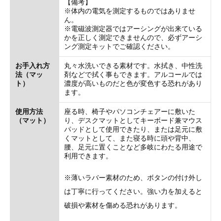
【備考】
※体内の電気を測定するものではありませ
ん。
※電磁波測定器ではアーシングが出来ている
かを正しく測定できませんので、必ずアーシ
ング測定キットでご確認ください。
お手入れ方
丸々水洗いできる素材です。水拭き、中性洗
法（マッ
剤などで拭く事もできます。アルコールでは
ト）
濃度が高いものだと色が変色する恐れがあり
ます。
使用方法
座る時、椅子やパソコンチェアーに敷いた
（マット）
り、デスクマットとしてキーボード兼マウス
パッドとして使用できたり、または足元に敷
くマットとして、また寝る時に頭や背中、
腰、足元に置くことなど多岐にわたる用途で
利用できます。
※薄いラバー素材のため、ボタンの付け外し
は丁寧に行ってください。強い力を加えると
破損や素材を傷める恐れがあります。