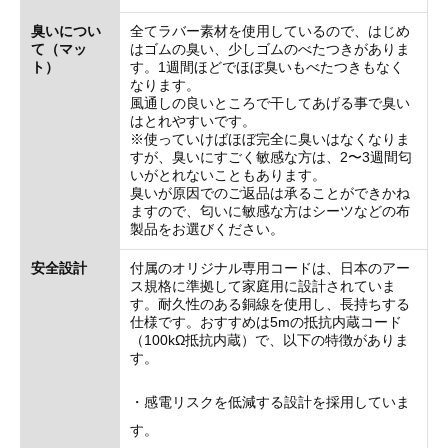
臭いについ
全てラバー素材を使用しているので、はじめ
て（マッ
はゴムの臭い、少しゴムのべたつきがありま
ト）
す。1週間ほどでほぼ臭いもべたつきもなく
なります。
風通しの良いところで干してあげる事で臭い
はとれやすいです。
※使っていけばほぼ完全に臭いはなくなりま
すが、臭いにすごく敏感な方は、2〜3週間匂
いがとれないこともあります。
臭いが原因でのご返品は承ることができかね
ますので、匂いに敏感な方はシーツなどの布
製品をお選びください。
安全設計
付属のオリジナル専用コードは、日本のアー
ス規格に準拠して家庭用に設計されていま
す。耐久性のある銅線を使用し、長持ちする
仕様です。おすすめは5mの抵抗内蔵コード
（100kΩ抵抗内蔵）で、以下の特徴がありま
す。
・感電リスクを低減する設計を採用していま
す。