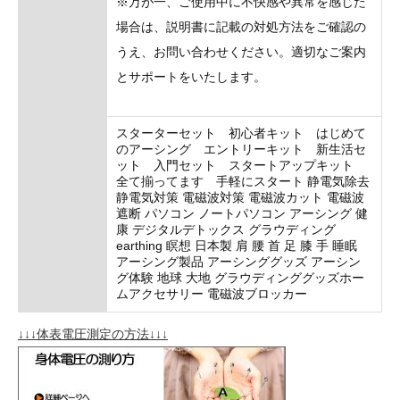
※万が一、ご使用中に不快感や異常を感じた
場合は、説明書に記載の対処方法をご確認の
うえ、お問い合わせください。適切なご案内
とサポートをいたします。
スターターセット 初心者キット はじめて
のアーシング エントリーキット 新生活セ
ット 入門セット スタートアップキット
全て揃ってます 手軽にスタート 静電気除去
静電気対策 電磁波対策 電磁波カット 電磁波
遮断 パソコン ノートパソコン アーシング 健
康 デジタルデトックス グラウディング
earthing 瞑想 日本製 肩 腰 首 足 膝 手 睡眠
アーシング製品 アーシンググッズ アーシン
グ体験 地球 大地 グラウディンググッズホー
ムアクセサリー 電磁波ブロッカー
↓↓↓体表電圧測定の方法↓↓↓