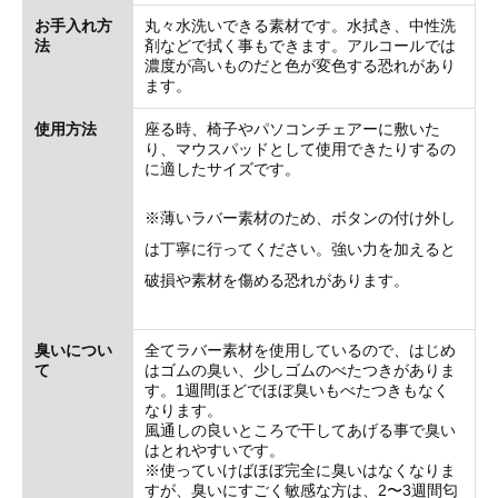
お手入れ方
丸々水洗いできる素材です。水拭き、中性洗
法
剤などで拭く事もできます。アルコールでは
濃度が高いものだと色が変色する恐れがあり
ます。
使用方法
座る時、椅子やパソコンチェアーに敷いた
り、マウスパッドとして使用できたりするの
に適したサイズです。
※薄いラバー素材のため、ボタンの付け外し
は丁寧に行ってください。強い力を加えると
破損や素材を傷める恐れがあります。
臭いについ
全てラバー素材を使用しているので、はじめ
て
はゴムの臭い、少しゴムのべたつきがありま
す。1週間ほどでほぼ臭いもべたつきもなく
なります。
風通しの良いところで干してあげる事で臭い
はとれやすいです。
※使っていけばほぼ完全に臭いはなくなりま
すが、臭いにすごく敏感な方は、2〜3週間匂