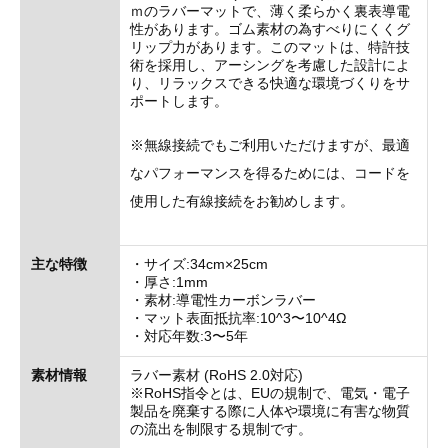
ｍのラバーマットで、薄く柔らかく裏表導電
性があります。ゴム素材の為すべりにくくグ
リップ力があります。このマットは、特許技
術を採用し、アーシングを考慮した設計によ
り、リラックスできる快適な環境づくりをサ
ポートします。
※無線接続でもご利用いただけますが、最適
なパフォーマンスを得るためには、コードを
使用した有線接続をお勧めします。
主な特徴
・サイズ:34cm×25cm
・厚さ:1mm
・素材:導電性カーボンラバー
・マット表面抵抗率:10^3〜10^4Ω
・対応年数:3〜5年
素材情報
ラバー素材 (RoHS 2.0対応)
※RoHS指令とは、EUの規制で、電気・電子
製品を廃棄する際に人体や環境に有害な物質
の流出を制限する規制です。