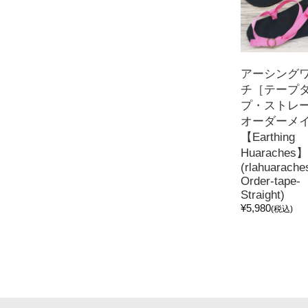
アーシング
チ［テープ
プ・ストレ
オーダーメ
【Earthing
Huaraches】
(rlahuarache
Order-tape-
Straight)
¥5,980
(税込)