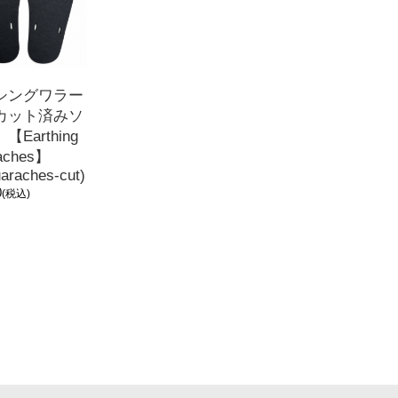
シングワラー
カット済みソ
【Earthing
aches】
uaraches-cut)
0
(税込)