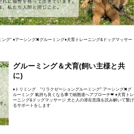
グ” ♦︎アーシング✖︎グルーミング♦︎犬育トレーニング&ドッグマッサー
グルーミング＆犬育(飼い主様と共
に)
♦︎トリミング "リラクゼーショングルーミング" アーシング✖︎グ
ルーミング 氣持ち良くなる事で細胞達へアプローチ❤︎ ♦︎犬育ト
ーニング&ドッグマッサージ 犬と人の潜在意識を読み解いて繋
るサポートをします