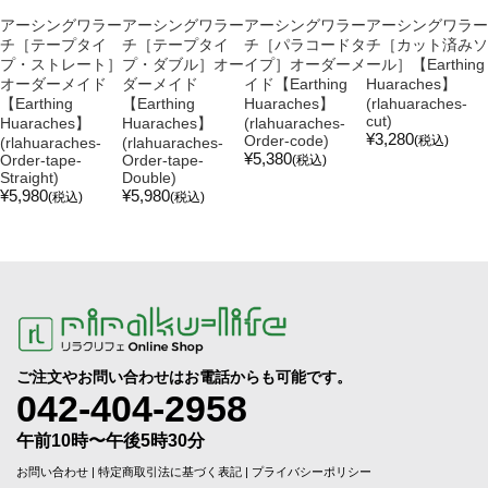
アーシングワラー
アーシングワラー
アーシングワラー
アーシングワラー
チ［テープタイ
チ［テープタイ
チ［パラコードタ
チ［カット済みソ
プ・ストレート］
プ・ダブル］オー
イプ］オーダーメ
ール］【Earthing
オーダーメイド
ダーメイド
イド【Earthing
Huaraches】
【Earthing
【Earthing
Huaraches】
(rlahuaraches-
cut)
Huaraches】
Huaraches】
(rlahuaraches-
¥3,280
Order-code)
(税込)
(rlahuaraches-
(rlahuaraches-
¥5,380
Order-tape-
Order-tape-
(税込)
Straight)
Double)
¥5,980
¥5,980
(税込)
(税込)
ご注文やお問い合わせはお電話からも可能です。
042-404-2958
午前10時〜午後5時30分
お問い合わせ
|
特定商取引法に基づく表記
|
プライバシーポリシー