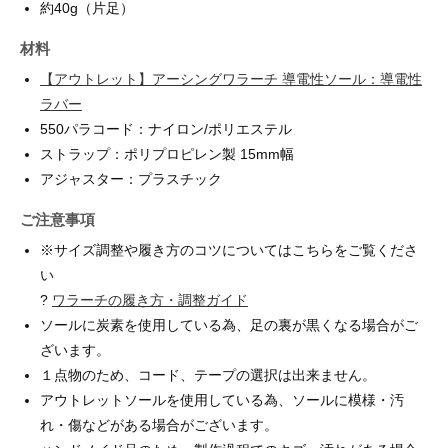
約40g（片足）
材料
【アウトレット】アーシングワラーチ 導電性ソール：導電性
ラバー
550パラコード：ナイロン/ポリエステル
ストラップ：ポリプロピレン製 15mm幅
アジャスター：プラスチック
ご注意事項
※サイズ調整や履き方のコツについてはこちらをご覧くださ
い
?
ワラーチの履き方・調整ガイド
ソールに炭素を使用している為、足の裏が黒くなる場合がご
ざいます。
１点物のため、コード、テープの選択は出来ません。
アウトレットソールを使用している為、ソールに模様・汚
れ・傷などがある場合がございます。