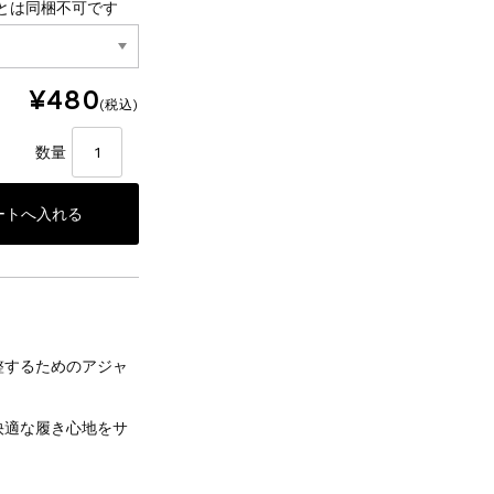
とは同梱不可です
¥480
(税込)
数量
整するためのアジャ
快適な履き心地をサ