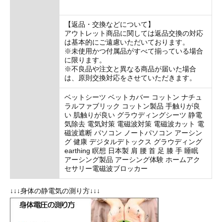
【返品・交換などについて】
アウトレット商品に関しては返品交換の対応
は基本的にご遠慮いただいております。
※未使用かつ付属品がすべて揃っている場合
に限ります。
※不良品や注文と異なる商品が届いた場合
は、原則交換対応をさせていただきます。
ベットシーツ ベットカバー コットン ナチュ
ラルファブリック コットン製品 手触りが良
い 肌触りが良い グラウディングシーツ 静電
気除去 電気対策 電磁波対策 電磁波カット 電
磁波遮断 パソコン ノートパソコン アーシン
グ 健康 デジタルデトックス グラウディング
earthing 瞑想 日本製 肩 腰 首 足 膝 手 睡眠
アーシング製品 アーシング体験 ホームアク
セサリー電磁波ブロッカー
↓↓↓身体の静電気の測り方↓↓↓