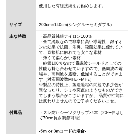
使用した有線接続をお勧めします。
サイズ
200cm×140cm(シングル〜セミダブル)
主な特徴
・高品質純銀ナイロン100％
・全て純銀なので非常に高い導電性、銀イオ
ンの効果で抗菌、消臭、殺菌効果に優れてい
て、直接肌に触れても安全な素材
・薄くて柔らかい素材
・純銀100％なので電磁波シールドとしての
性能も持ち合わせていますので、低周波の電
場や、高周波を遮断、低減することができま
す（対応周波数MHz〜MHz）
※製品の特性上、製造過程の問題で多少色が
異なったり、シミや斑点のようなものができ
てしまう場合がございますが、 品質や性能に
は変わりませんのでご了承くださいませ。
付属品
・ズレ防止シーツクリップ×4本（20〜伸ばし
て70cm長さ調節可能）
-5ｍ or 3mコードの場合-