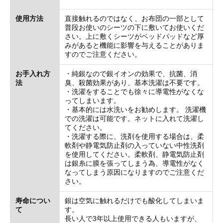
使用方法
直接触れるのではなく、お布団の一部として
普段お使いのシーツの下に敷いてお使いくだ
さい。上に敷くシーツがベッドパッドなど厚
みがあると機能に影響を与えることがありま
すのでご注意ください。
お手入れ方
・純銀なので銀イオンの効果で、抗菌、消
法
臭、殺菌効果があり、基本洗濯は不要です。
・洗濯をすることでも徐々に導電性がなくな
ってしまいます。
・基本的には水洗いをお勧めします。 洗濯機
での洗濯は可能です。ネットに入れて洗濯し
てください。
・洗濯する際に、洗剤を使用する場合は、柔
軟剤や静電気防止剤の入っていない中性洗剤
を使用してください。柔軟剤、静電気防止剤
は銀糸に膜を張ってしまう為、導電性がなく
なってしまう原因になりますのでご注意くだ
さい。
寿命につい
銀は空気に触れるだけでも酸化してしまいま
て
す。
長い人で3年以上使用できる人もいますが、