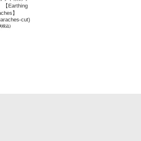
【Earthing
aches】
uaraches-cut)
0
(税込)