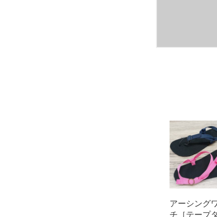
アーシング
チ［テープ