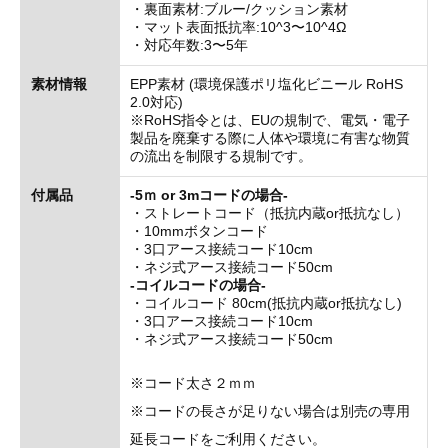
・裏面素材:ブルー/クッション素材
・マット表面抵抗率:10^3〜10^4Ω
・対応年数:3〜5年
素材情報
EPP素材 (環境保護ポリ塩化ビニール RoHS
2.0対応)
※RoHS指令とは、EUの規制で、電気・電子
製品を廃棄する際に人体や環境に有害な物質
の流出を制限する規制です。
付属品
-5ｍ or 3mコードの場合-
・ストレートコード（抵抗内蔵or抵抗なし）
・10mmボタンコード
・3口アース接続コード10cm
・ネジ式アース接続コード50cm
-コイルコードの場合-
・コイルコード 80cm(抵抗内蔵or抵抗なし)
・3口アース接続コード10cm
・ネジ式アース接続コード50cm
※コード太さ２ｍｍ
※コードの長さが足りない場合は別売の専用
延長コードをご利用ください。