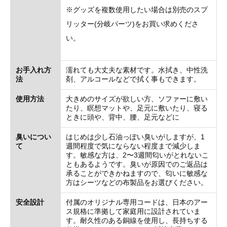
※グッズを複数使用したい場合は別売のスプ
リッター(分岐パーツ)をお買い求めくださ
い。
お手入れ方
濡れても大丈夫な素材です。水拭き、中性洗
法
剤、アルコールなどで拭く事もできます。
使用方法
大きめのサイズが欲しい方、ソファーに敷い
たり、瞑想マットや、足元に敷いたり、寝る
ときに頭や、背中、腰、足元などに
臭いについ
はじめは少し石油っぽい臭いがしますが、1
て
週間程度で気にならない程度まで減少しま
す。敏感な方は、2〜3週間匂いがとれないこ
ともあるようです。臭いが原因でのご返品は
承ることができかねますので、匂いに敏感な
方はシーツなどの布製品をお選びください。
安全設計
付属のオリジナル専用コードは、日本のアー
ス規格に準拠して家庭用に設計されていま
す。耐久性のある銅線を使用し、長持ちする