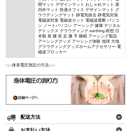
関マット デザインマット おしゃれマット 屋
内外マット 快適オフィス デザインマット グ
ラウディングマット 静電気除去 静電気対策
電磁波対策 電磁波カット 電磁波遮断 パソコ
ン ノートパソコン アーシング 健康 デジタル
デトックス グラウディング earthing 瞑想 日
本製 肩 腰 首 足 膝 手 睡眠 アーシング製品
アーシンググッズ アーシング体験 地球 大地
グラウディンググッズホームアクセサリー 電
磁波ブロッカー
↓↓↓体表電圧測定の方法↓↓↓
配送方法
お支払い方法