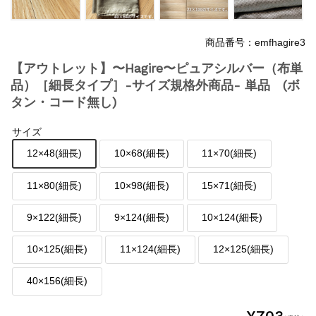
商品番号：emfhagire3
【アウトレット】〜Hagire〜ピュアシルバー（布単
品）［細長タイプ］-サイズ規格外商品- 単品 (ボ
タン・コード無し)
サイズ
12×48(細長)
10×68(細長)
11×70(細長)
11×80(細長)
10×98(細長)
15×71(細長)
9×122(細長)
9×124(細長)
10×124(細長)
10×125(細長)
11×124(細長)
12×125(細長)
40×156(細長)