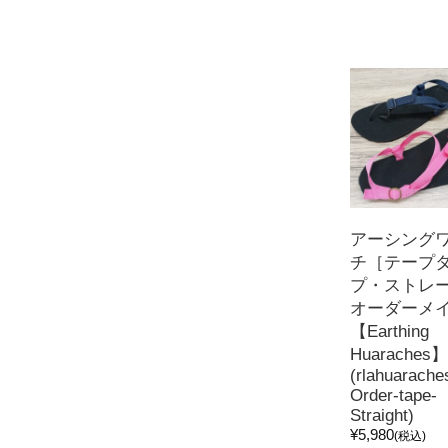
アーシング
チ［テープ
プ・ストレ
オーダーメ
【Earthing
Huaraches】
(rlahuarache
Order-tape-
Straight)
¥5,980
(税込)