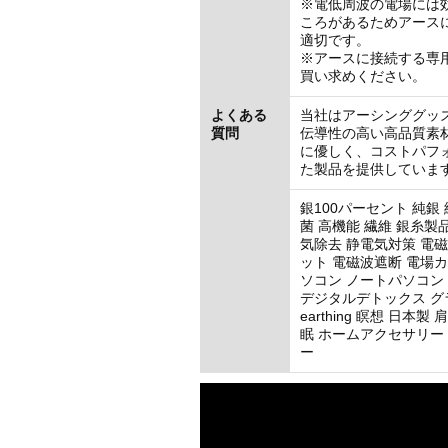
※電低周波の電場には
ころがあるためアース
適切です。
※アースに接続する専
買い求めください。
よくある
当社はアーシンググッ
質問
伝導性の高い高品質素
に優しく、コストパフ
た製品を提供していま
銀100パーセント 純銀 
菌 高機能 繊維 銀糸製
気除去 静電気対策 電
ット 電磁波遮断 電場カ
ソコン ノートパソコン
デジタルデトックス グ
earthing 瞑想 日本製 
眠 ホームアクセサリー
ー