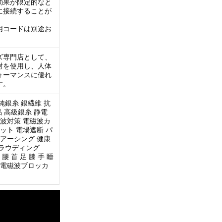
効果が限定的なと
に接続することが
用コードは別途お
ズ専門店として、
材を使用し、人体
ォーマンスに優れ
す。
純銀糸 銀繊維 抗
品 高級銀糸 静電
磁波対策 電磁波カ
ット 電場遮断 パ
 アーシング 健康
ラウディング
肩 腰 首 足 膝 手 睡
 電磁波ブロッカ