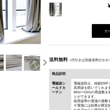
送料無料
（代引きは別途送料がかか
商品説明
電磁波シ
電磁波防止、純銀EMF
ールドカ
高周波を防いでくれま
ーテン
MHz〜GHzの周波数
とができます。
低周波帯の電場の遮断
※電場には効果が限定
ためアースに接続する