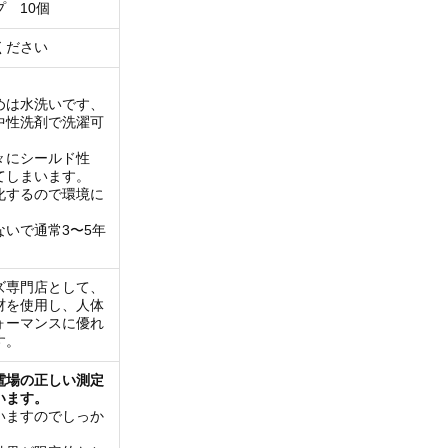
 10個
ください
めは水洗いです、
中性洗剤で洗濯可
々にシールド性
てしまいます。
化するので環境に
いで通常3〜5年
ズ専門店として、
材を使用し、人体
ォーマンスに優れ
す。
電場の正しい測定
います。
いますのでしっか