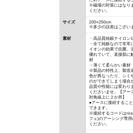
※磁場の対策にはなり
ください。
サイズ
200×250cm
※多少の誤差はござい
素材
・高品質純銀ナイロン1
・全て純銀なので非常
イオンの効果で抗菌、
優れていて、直接肌に
材
・薄くて柔らかい素材
※製品の特性上、製造
色が異なったり、シミ
のができてしまう場合
品質や性能には変わり
くださいませ。【アー
対角線上に２か所】
●アースに接続するこ
できます。
※接続するコードはriraku
フェ)のアーシング専
ください。