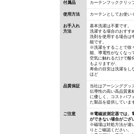
付属品
カーテンフッククリップ
使用方法
カーテンとしてお使い
お手入れ
基本洗濯は不要です。
方法
洗濯する場合のおすす
洗剤を使用する場合は
能です。
※洗濯をすることで徐
能、導電性がなくなっ
空気に触れるだけで酸
もよりますが、
寿命の目安は洗濯をしな
ほど
品質保証
当社はアーシンググッ
伝導性の高い高品質素
に優しく、コストパフ
た製品を提供していま
ご注意
※電磁波測定器では、
ができない場合がござ
※磁場は対処方法が違
りとご確認ください。