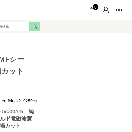
0
MFシー
電場カット
fblock210250cu
×200cm 純
ールド電磁波遮
場カット