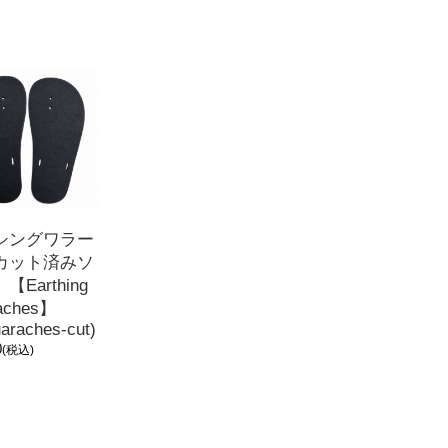
シングワラー
カット済みソ
【Earthing
aches】
uaraches-cut)
0
(税込)