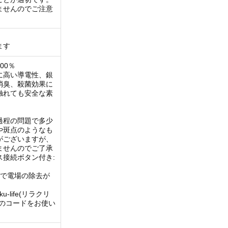
ませんのでご注意
ます
00％
に高い導電性、銀
消臭、殺菌効果に
触れても安全な素
過程の問題で多少
や斑点のようなも
がございますが、
ませんのでご了承
ス接続ボタン付き:
とで電場の除去が
-life(リラクリ
用のコードをお使い