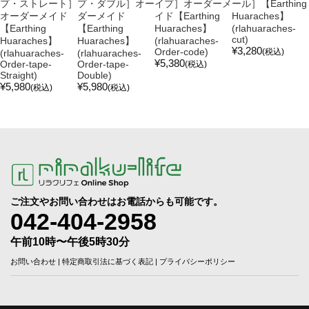
プ・ストレート］
プ・ダブル］オー
イプ］オーダーメ
ール］【Earthing
オーダーメイド
ダーメイド
イド【Earthing
Huaraches】
【Earthing
【Earthing
Huaraches】
(rlahuaraches-
cut)
Huaraches】
Huaraches】
(rlahuaraches-
¥3,280
Order-code)
(税込)
(rlahuaraches-
(rlahuaraches-
¥5,380
Order-tape-
Order-tape-
(税込)
Straight)
Double)
¥5,980
¥5,980
(税込)
(税込)
ご注文やお問い合わせはお電話からも可能です。
042-404-2958
午前10時〜午後5時30分
お問い合わせ
|
特定商取引法に基づく表記
|
プライバシーポリシー