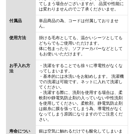
てしまう場合がございますが、 品質や性能に
は変わりませんのでご了承くださいませ。
付属品
単品商品の為、コードは付属しておりませ
ん。
使用方法
掛ける毛布としても、温かいシーツとしても
どちらでもご使用いただけます。
体に包まったり、ソファーカバーなどとして
もお使いいただけます。
お手入れ方
・洗濯をすることでも徐々に導電性がなくな
法
ってしまいます。
・基本的には水洗いをお勧めします。 洗濯機
での洗濯は可能です。ネットに入れて洗濯し
てください。
・洗濯する際に、洗剤を使用する場合は、柔
軟剤や静電気防止剤の入っていない中性洗剤
を使用してください。柔軟剤、静電気防止剤
は銀糸に膜を張ってしまう為、導電性がなく
なってしまう原因になりますのでご注意くだ
さい。
寿命につい
銀は空気に触れるだけでも酸化してしまいま