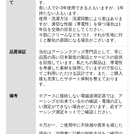
て
す。
長い人で2~3年使用できる人もいますが、1年
持たない人もいます。
使用・洗濯方法・洗濯回数により差はありま
すが、適切な性能（導電性）を保つ場合は1
年位を交換の目安としてください。
※肌にクリームなどをつけ、それが生地に付
くと酸化の原因になる場合がございます。
品質保証
当社はアーシンググッズ専門店として、常に
品質の高い日本製造の製品とサービスの提供
を目指しています。私たちの製品は、導電性
を考慮した素材を採用していますので安心し
てご利用いただける設計です。また、ご購入
後も充実したサポート体制を整えておりま
す。
備考
※アースに接続しない電磁波測定器では、ア
ーシングが出来ているかの確認・電場の正し
い測定ができない場合がございます。必ずア
ーシング測定キットでご確認ください。
※万が一、ご使用中に不快感や異常を感じた
場合は、説明書に記載の対処方法をご確認の