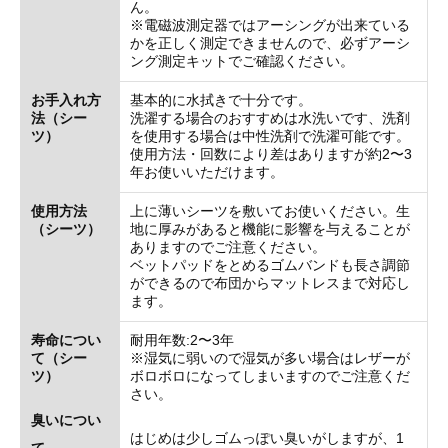
ん。
※電磁波測定器ではアーシングが出来ている
かを正しく測定できませんので、必ずアーシ
ング測定キットでご確認ください。
お手入れ方
基本的に水拭きで十分です。
法（シー
洗濯する場合のおすすめは水洗いです、洗剤
ツ）
を使用する場合は中性洗剤で洗濯可能です。
使用方法・回数により差はありますが約2〜3
年お使いいただけます。
使用方法
上に薄いシーツを敷いてお使いください。生
（シーツ）
地に厚みがあると機能に影響を与えることが
ありますのでご注意ください。
ベットパッドをとめるゴムバンドも長さ調節
ができるので布団からマットレスまで対応し
ます。
寿命につい
耐用年数:2〜3年
て（シー
※湿気に弱いので湿気が多い場合はレザーが
ツ）
ボロボロになってしまいますのでご注意くだ
さい。
臭いについ
はじめは少しゴムっぽい臭いがしますが、1
て