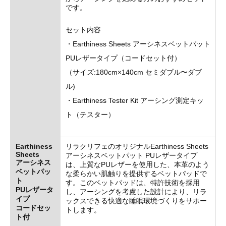
です。
セット内容
・Earthiness Sheets アーシネスベットパット
PUレザータイプ（コードセット付）
（サイズ:180cm×140cm セミダブル〜ダブ
ル)
・Earthiness Tester Kit アーシング測定キッ
ト（テスター）
Earthiness
リラクリフェのオリジナルEarthiness Sheets
Sheets
アーシネスベットパット PUレザータイプ
アーシネス
は、上質なPUレザーを使用した、本革のよう
ベットパッ
な柔らかい肌触りを提供するベットパッドで
ト
す。このベットパッドは、特許技術を採用
PUレザータ
し、アーシングを考慮した設計により、リラ
イプ
ックスできる快適な睡眠環境づくりをサポー
コードセッ
トします。
ト付