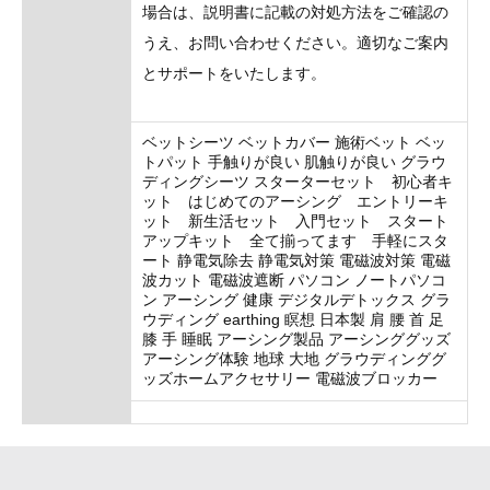
場合は、説明書に記載の対処方法をご確認の
うえ、お問い合わせください。適切なご案内
とサポートをいたします。
ベットシーツ ベットカバー 施術ベット ベッ
トパット 手触りが良い 肌触りが良い グラウ
ディングシーツ スターターセット 初心者キ
ット はじめてのアーシング エントリーキ
ット 新生活セット 入門セット スタート
アップキット 全て揃ってます 手軽にスタ
ート 静電気除去 静電気対策 電磁波対策 電磁
波カット 電磁波遮断 パソコン ノートパソコ
ン アーシング 健康 デジタルデトックス グラ
ウディング earthing 瞑想 日本製 肩 腰 首 足
膝 手 睡眠 アーシング製品 アーシンググッズ
アーシング体験 地球 大地 グラウディンググ
ッズホームアクセサリー 電磁波ブロッカー