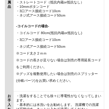
属
・ストレートコード（抵抗内蔵or抵抗なし）
品
・10mmボタンコード
・3口アース接続コード10cm
・ネジ式アース接続コード50cm
-コイルコードの場合-
・コイルコード 80cm(抵抗内蔵or抵抗なし)
・3口アース接続コード10cm
・ネジ式アース接続コード50cm
※コード太さ２ｍｍ
※コードの長さが足りない場合は別売の専用延長コード
をご利用ください。
※グッズを複数使用したい場合は別売のスプリッター
(分岐パーツ)をお買い求めください。
お
・洗濯をすることでも徐々に導電性がなくなってしまい
手
ます。
入
・基本的には水洗いをお勧めします。 洗濯機での洗濯
れ
は可能です。ネットに入れて洗濯してください。