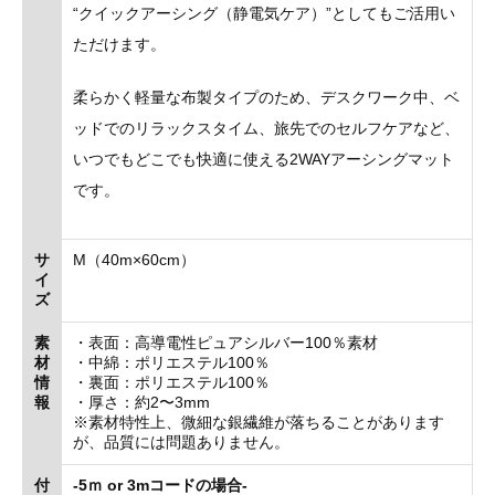
“クイックアーシング（静電気ケア）”としてもご活用い
ただけます。
柔らかく軽量な布製タイプのため、デスクワーク中、ベ
ッドでのリラックスタイム、旅先でのセルフケアなど、
いつでもどこでも快適に使える2WAYアーシングマット
です。
サ
M（40m×60cm）
イ
ズ
素
・表面：高導電性ピュアシルバー100％素材
材
・中綿：ポリエステル100％
情
・裏面：ポリエステル100％
報
・厚さ：約2〜3mm
※素材特性上、微細な銀繊維が落ちることがあります
が、品質には問題ありません。
付
-5ｍ or 3mコードの場合-