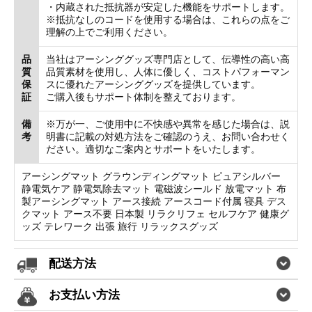
・内蔵された抵抗器が安定した機能をサポートします。
※抵抗なしのコードを使用する場合は、これらの点をご
理解の上でご利用ください。
品
当社はアーシンググッズ専門店として、伝導性の高い高
質
品質素材を使用し、人体に優しく、コストパフォーマン
保
スに優れたアーシンググッズを提供しています。
証
ご購入後もサポート体制を整えております。
備
※万が一、ご使用中に不快感や異常を感じた場合は、説
考
明書に記載の対処方法をご確認のうえ、お問い合わせく
ださい。適切なご案内とサポートをいたします。
アーシングマット グラウンディングマット ピュアシルバー
静電気ケア 静電気除去マット 電磁波シールド 放電マット 布
製アーシングマット アース接続 アースコード付属 寝具 デス
クマット アース不要 日本製 リラクリフェ セルフケア 健康グ
ッズ テレワーク 出張 旅行 リラックスグッズ
配送方法
お支払い方法