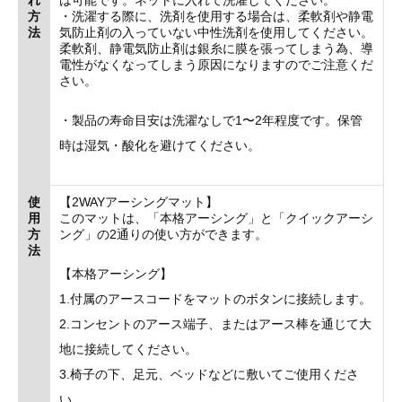
方
・洗濯する際に、洗剤を使用する場合は、柔軟剤や静電
法
気防止剤の入っていない中性洗剤を使用してください。
柔軟剤、静電気防止剤は銀糸に膜を張ってしまう為、導
電性がなくなってしまう原因になりますのでご注意くだ
さい。
・製品の寿命目安は洗濯なしで1〜2年程度です。保管
時は湿気・酸化を避けてください。
使
【2WAYアーシングマット】
用
このマットは、「本格アーシング」と「クイックアーシ
方
ング」の2通りの使い方ができます。
法
【本格アーシング】
1.付属のアースコードをマットのボタンに接続します。
2.コンセントのアース端子、またはアース棒を通じて大
地に接続してください。
3.椅子の下、足元、ベッドなどに敷いてご使用くださ
い。