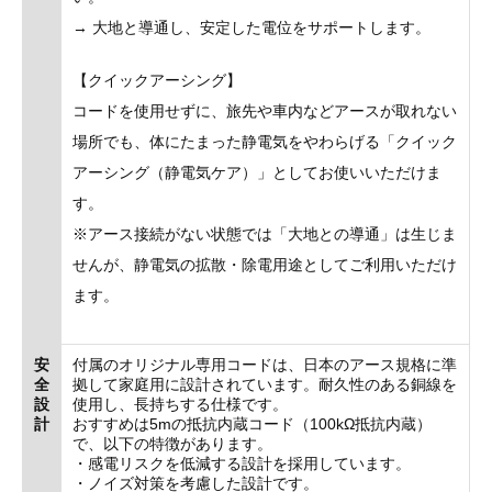
→ 大地と導通し、安定した電位をサポートします。
【クイックアーシング】
コードを使用せずに、旅先や車内などアースが取れない
場所でも、体にたまった静電気をやわらげる「クイック
アーシング（静電気ケア）」としてお使いいただけま
す。
※アース接続がない状態では「大地との導通」は生じま
せんが、静電気の拡散・除電用途としてご利用いただけ
ます。
安
付属のオリジナル専用コードは、日本のアース規格に準
全
拠して家庭用に設計されています。耐久性のある銅線を
設
使用し、長持ちする仕様です。
計
おすすめは5mの抵抗内蔵コード（100kΩ抵抗内蔵）
で、以下の特徴があります。
・感電リスクを低減する設計を採用しています。
・ノイズ対策を考慮した設計です。