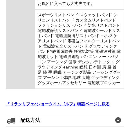
お風呂に入っても大丈夫です。
スポーツリストバンド スウェットバンド シ
リコンリストバンド カスタムリストバンド
ファッションリストバンド 防水リストバンド
電磁波保護リストバンド 電磁波シールドリス
トバンド 電磁波防御リストバンド ヘルスケ
アリストバンド 電磁波フィルターリストバン
ド 電磁波安全リストバンド グラウディング
バンド?静電気除去 静電気対策 電磁波対策 電
磁波カット 電磁波遮断 パソコン ノートパソ
コン アーシング 健康 デジタルデトックス グ
ラウディング earthing 瞑想 日本製 肩 腰 首
足 膝 手 睡眠 アーシング製品 アーシンググッ
ズ アーシング体験 地球 大地 グラウディング
グッズホームアクセサリー 電磁波ブロッカー
『リラクリフェ×ショータイムゴルフ』特設ページに戻る
配送方法