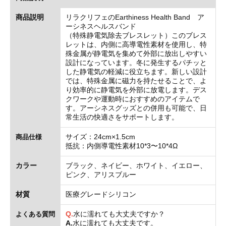
商品説明
リラクリフェのEarthiness Health Band ア
ーシネスヘルスバンド
（特殊静電気除去ブレスレット）このブレス
レットは、内側に高導電性素材を使用し、特
殊金属が静電気を集めて外部に放出しやすい
設計になっています。冬に発生するパチッと
した静電気の軽減に役立ちます。新しい設計
では、特殊金属に磁力を持たせることで、よ
り効率的に静電気を外部に放電します。デス
クワークや運動時におすすめのアイテムで
す。アーシネスグッズとの併用も可能で、日
常生活の快適さをサポートします。
サイズ：24cm×1.5cm
商品仕様
抵抗：内側導電性素材10*3〜10*4Ω
カラー
ブラック、ネイビー、ホワイト、イエロー、
ピンク、アリスブルー
材質
医療グレードシリコン
Q.
水に濡れても大丈夫ですか？
よくある質問
A.
水に濡れても大丈夫です。