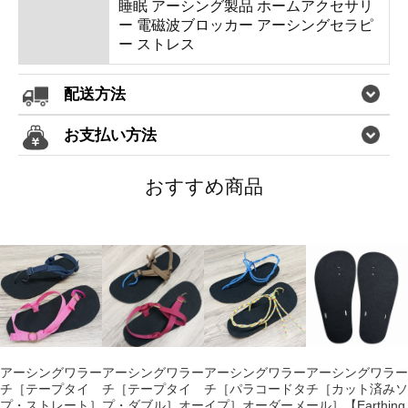
睡眠 アーシング製品 ホームアクセサリ
ー 電磁波ブロッカー アーシングセラピ
ー ストレス
配送方法
お支払い方法
おすすめ商品
アーシングワラー
アーシングワラー
アーシングワラー
アーシングワラー
チ［テープタイ
チ［テープタイ
チ［パラコードタ
チ［カット済みソ
プ・ストレート］
プ・ダブル］オー
イプ］オーダーメ
ール］【Earthing