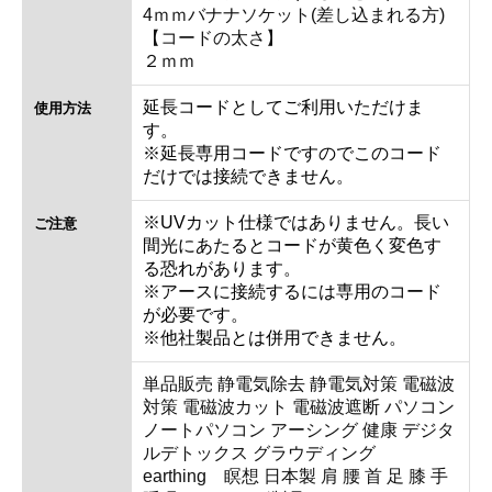
4ｍｍバナナソケット(差し込まれる方)
【コードの太さ】
２ｍｍ
延長コードとしてご利用いただけま
使用方法
す。
※延長専用コードですのでこのコード
だけでは接続できません。
※UVカット仕様ではありません。長い
ご注意
間光にあたるとコードが黄色く変色す
る恐れがあります。
※アースに接続するには専用のコード
が必要です。
※他社製品とは併用できません。
単品販売 静電気除去 静電気対策 電磁波
対策 電磁波カット 電磁波遮断 パソコン
ノートパソコン アーシング 健康 デジタ
ルデトックス グラウディング
earthing 瞑想 日本製 肩 腰 首 足 膝 手