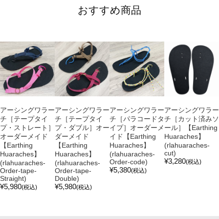
おすすめ商品
アーシングワラー
アーシングワラー
アーシングワラー
アーシングワラー
チ［テープタイ
チ［テープタイ
チ［パラコードタ
チ［カット済みソ
プ・ストレート］
プ・ダブル］オー
イプ］オーダーメ
ール］【Earthing
オーダーメイド
ダーメイド
イド【Earthing
Huaraches】
【Earthing
【Earthing
Huaraches】
(rlahuaraches-
cut)
Huaraches】
Huaraches】
(rlahuaraches-
¥3,280
Order-code)
(税込)
(rlahuaraches-
(rlahuaraches-
¥5,380
Order-tape-
Order-tape-
(税込)
Straight)
Double)
¥5,980
¥5,980
(税込)
(税込)