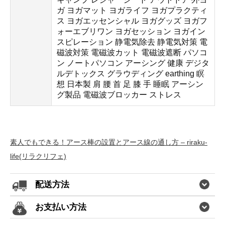
ガ ヨガマット ヨガライフ ヨガプラクティ
ス ヨガエッセンシャル ヨガグッズ ヨガフ
ォーエブリワン ヨガセッション ヨガイン
スピレーション 静電気除去 静電気対策 電
磁波対策 電磁波カット 電磁波遮断 パソコ
ン ノートパソコン アーシング 健康 デジタ
ルデトックス グラウディング earthing 瞑
想 日本製 肩 腰 首 足 膝 手 睡眠 アーシン
グ製品 電磁波ブロッカー ストレス
素人でもできる！アース棒の設置とアース線の通し方 – riraku-
life(リラクリフェ)
配送方法
お支払い方法