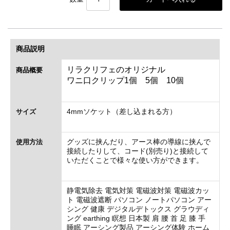
商品説明
リラクリフェのオリジナル
商品概要
ワニ口クリップ1個 5個 10個
4mmソケット（差し込まれる方）
サイズ
グッズに挟んだり、アース棒の導線に挟んで
使用方法
接続したりして、コード(別売り)と接続して
いただくことで様々な使い方ができます。
静電気除去 電気対策 電磁波対策 電磁波カッ
ト 電磁波遮断 パソコン ノートパソコン アー
シング 健康 デジタルデトックス グラウディ
ング earthing 瞑想 日本製 肩 腰 首 足 膝 手
睡眠 アーシング製品 アーシング体験 ホーム