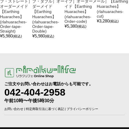
プ・ストレート］
プ・ダブル］オー
イプ］オーダーメ
ール］【Earthing
オーダーメイド
ダーメイド
イド【Earthing
Huaraches】
【Earthing
【Earthing
Huaraches】
(rlahuaraches-
cut)
Huaraches】
Huaraches】
(rlahuaraches-
¥3,280
Order-code)
(税込)
(rlahuaraches-
(rlahuaraches-
¥5,380
Order-tape-
Order-tape-
(税込)
Straight)
Double)
¥5,980
¥5,980
(税込)
(税込)
ご注文やお問い合わせはお電話からも可能です。
042-404-2958
午前10時〜午後5時30分
お問い合わせ
|
特定商取引法に基づく表記
|
プライバシーポリシー