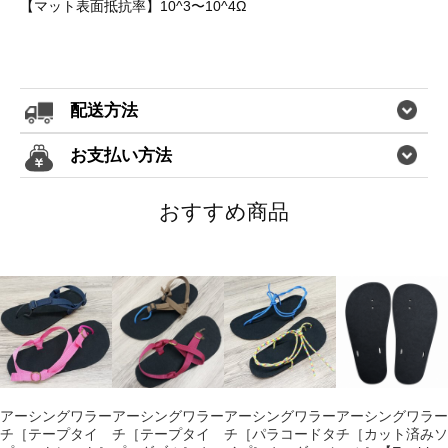
【マット表面抵抗率】10^3〜10^4Ω
配送方法
お支払い方法
おすすめ商品
アーシングワラー
アーシングワラー
アーシングワラー
アーシングワラー
チ［テープタイ
チ［テープタイ
チ［パラコードタ
チ［カット済みソ